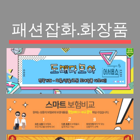
패션잡화.화장품