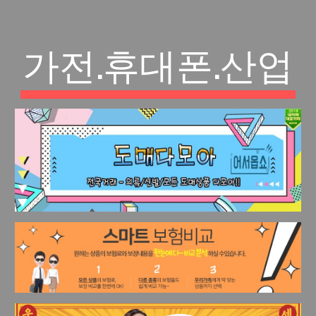
가전.휴대폰.산업