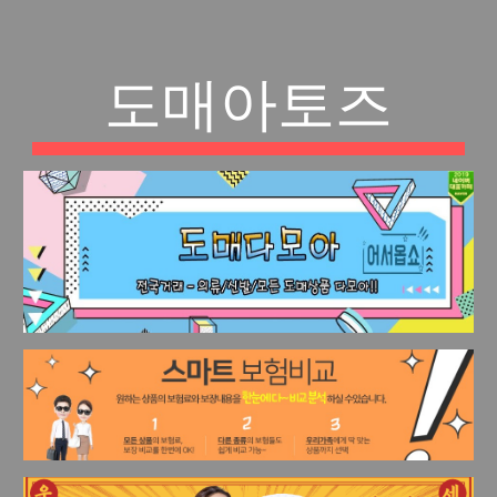
도매아토즈